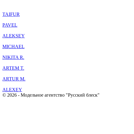
TAIFUR
PAVEL
ALEKSEY
MICHAEL
NIKITA R.
ARTEM T.
ARTUR M.
ALEXEY
© 2026 - Модельное агентство "Русский блеск"
+7(383) 214 03 90
Согласие на обработку персональных данных
Политика конфиденциальности
Соглашение об использовании материалов и сервисов
интернет-сайта