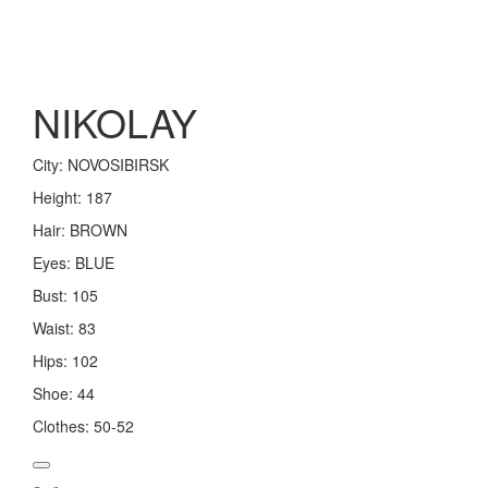
Toggle
navigation
NIKOLAY
City:
NOVOSIBIRSK
Height:
187
Hair:
BROWN
Eyes:
BLUE
Bust:
105
Waist:
83
Hips:
102
Shoe:
44
Clothes:
50-52